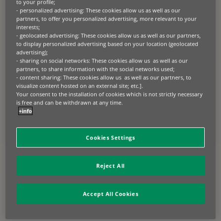
In kapitaalintensieve sectoren zoals landbouw,
to your profile;
- personalized advertising: These cookies allow us as well as our
transport, bouw en material handling wordt
partners, to offer you personalized advertising, more relevant to your
commercieel succes bepaald op het cruciale
interests;
moment van de aanschafbeslissing. Wij
- geolocated advertising: These cookies allow us as well as our partners,
ondersteunen fabrikanten, verdelers en
to display personalized advertising based on your location (geolocated
advertising);
dealernetwerken bij het optimaal benutten van
- sharing on social networks: These cookies allow us as well as our
elke verkoopkans door financiering rechtstreeks in
partners, to share information with the social networks used;
dit aanschafproces te integreren.
- content sharing: These cookies allow us as well as our partners, to
visualize content hosted on an external site; etc.].
Wij ontwikkelen kant-en-klare
Your consent to the installation of cookies which is not strictly necessary
financieringsoplossingen die volledig aansluiten bij
is free and can be withdrawn at any time.
+info
uw commerciële strategie. Onze geïntegreerde
one-stop-shop combineert retailfinanciering en
diensten met toegevoegde waarde. Zo verkoopt u
Cookies Settings
sneller, versterkt u uw concurrentiepositie en
behoudt u meer controle over uw
distributienetwerk. Met flexibele lease-, huur- ,
Reject All
krediet- en gebruiksmodellen bieden wij
oplossingen die aansluiten bij de cashflow en
Accept All Cookies
operationele behoeften van uw klanten en de
levenscyclusvereisten van hun bedrijfsmiddelen.