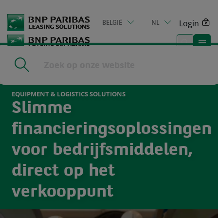
Go
to
Login
BELGIË
NL
main
content
Home
|
Equipment & Logistics Solutions
EQUIPMENT & LOGISTICS SOLUTIONS
Slimme
financieringsoplossingen
voor bedrijfsmiddelen,
direct op het
verkooppunt