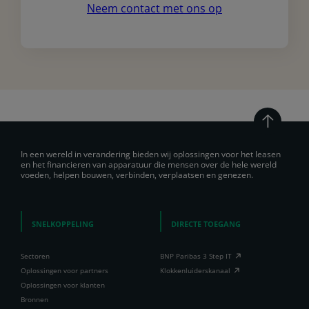
Neem contact met ons op
In een wereld in verandering bieden wij oplossingen voor het leasen
en het financieren van apparatuur die mensen over de hele wereld
voeden, helpen bouwen, verbinden, verplaatsen en genezen.
SNELKOPPELING
DIRECTE TOEGANG
Sectoren
BNP Paribas 3 Step IT
Oplossingen voor partners
Klokkenluiderskanaal
Oplossingen voor klanten
Bronnen