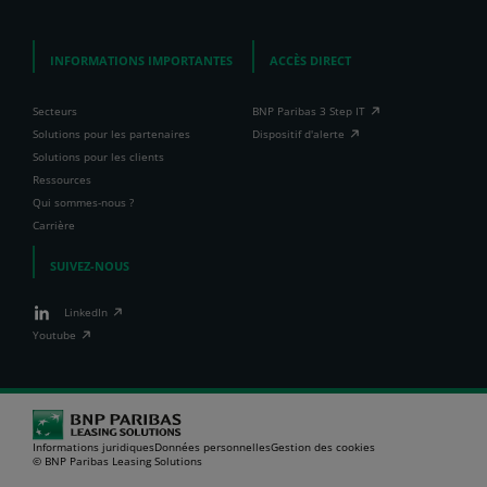
INFORMATIONS IMPORTANTES
ACCÈS DIRECT
Secteurs
BNP Paribas 3 Step IT
Solutions pour les partenaires
Dispositif d'alerte
Solutions pour les clients
Ressources
Qui sommes-nous ?
Carrière
SUIVEZ-NOUS
LinkedIn
Youtube
Informations juridiques
Données personnelles
Gestion des cookies
© BNP Paribas Leasing Solutions