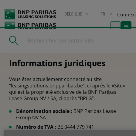
Go
to
Connex
BELGIQUE
FR
main
content
Home
|
Informations juridiques
Informations juridiques
Vous êtes actuellement connecté au site
“leasingsolutions.bnpparibas.be”, ci-après le «Site»
qui est la propriété exclusive de la BNP Paribas
Lease Group NV / SA, ci-après “BPLG”.
Dénomination sociale :
BNP Paribas Lease
Group NV.SA
Numéro de TVA :
BE 0444 779 741