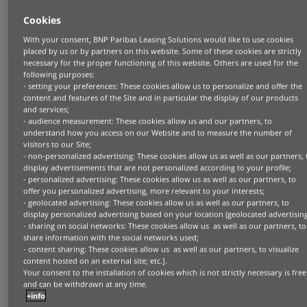
Représentant légal :
Raf Ramaekers, CEO
Cookies
Directeur de la publication :
M. Neil Pein,
Administrateur Directeur Général
With your consent, BNP Paribas Leasing Solutions would like to use cookies
placed by us or by partners on this website. Some of these cookies are strictly
Responsable du site :
Nancy Celis, Head of
necessary for the proper functioning of this website. Others are used for the
Communications
following purposes:
- setting your preferences: These cookies allow us to personalize and offer the
Adresse du siège :
Montagne du Parc 8 bte 1
content and features of the Site and in particular the display of our products
1000 Bruxelles, Belgique
and services;
- audience measurement: These cookies allow us and our partners, to
understand how you access on our Website and to measure the number of
BNP Paribas Lease Group est un établissement de
visitors to our Site;
crédit belge sous la surveillance prudentielle de la
- non-personalized advertising: These cookies allow us as well as our partners, 
Banque Nationale de Belgique est, ainsi que sous le
display advertisements that are not personalized according to your profile;
contrôle de la protection des investisseurs et des
- personalized advertising: These cookies allow us as well as our partners, to
offer you personalized advertising, more relevant to your interests;
consommateurs par la «Financial Services and
- geolocated advertising: These cookies allow us as well as our partners, to
Markets Authority » (FSMA). BNP Paribas Lease
display personalized advertising based on your location (geolocated advertising
Group SA est inscrit en qualité d’agent d’assurance
- sharing on social networks: These cookies allow us as well as our partners, to
sous le n 044 636 A°.
share information with the social networks used;
- content sharing: These cookies allow us as well as our partners, to visualize
content hosted on an external site; etc.].
INFORMATIONS TECHNIQUES
Your consent to the installation of cookies which is not strictly necessary is free
and can be withdrawn at any time.
En accédant à notre site Web, en visitant le site ou
+info