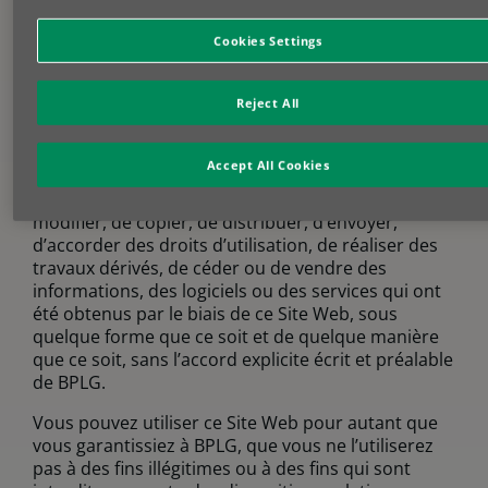
en l’utilisant sous nom personnel et/ou sous nom
de l’entité juridique quelle que soit la qualité dans
Cookies Settings
laquelle vous agissez pour elle, vous donnez le
consentement aux dispositions suivantes. Ces
dispositions sont sujettes à changement.
Reject All
Utilisation
Accept All Cookies
https://leasingsolutions.bnpparibas.be
est destiné
à votre usage personnel. Il n’est pas permis de
modifier, de copier, de distribuer, d’envoyer,
d’accorder des droits d’utilisation, de réaliser des
travaux dérivés, de céder ou de vendre des
informations, des logiciels ou des services qui ont
été obtenus par le biais de ce Site Web, sous
quelque forme que ce soit et de quelque manière
que ce soit, sans l’accord explicite écrit et préalable
de BPLG.
Vous pouvez utiliser ce Site Web pour autant que
vous garantissiez à BPLG, que vous ne l’utiliserez
pas à des fins illégitimes ou à des fins qui sont