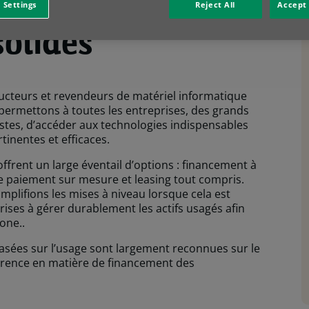
tise s’appuie sur
 Settings
Reject All
Accept 
solides
ucteurs et revendeurs de matériel informatique
rmettons à toutes les entreprises, des grands
tes, d’accéder aux technologies indispensables
inentes et efficaces.
ffrent un large éventail d’options : financement à
de paiement sur mesure et leasing tout compris.
mplifions les mises à niveau lorsque cela est
rises à gérer durablement les actifs usagés afin
one..
asées sur l’usage sont largement reconnues sur le
érence en matière de financement des