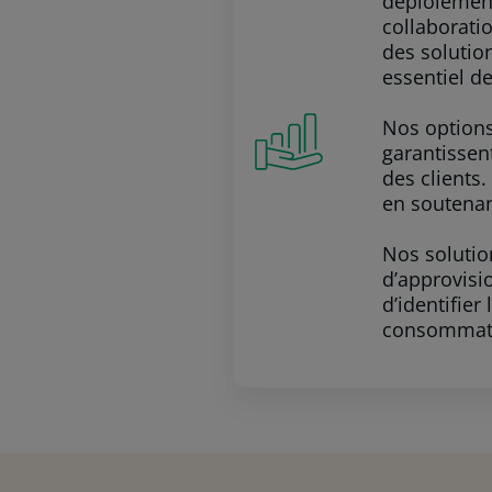
déploiement
collaborati
des solutio
essentiel d
Nos options
garantissen
des clients
en soutenan
Nos solution
d’approvisi
d’identifier
consommatio