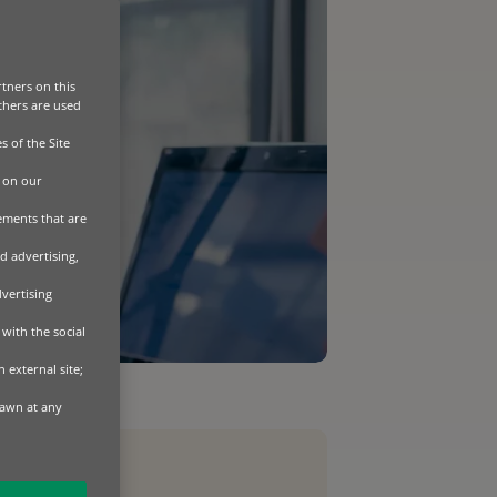
tners on this
Others are used
s of the Site
 on our
sements that are
d advertising,
dvertising
with the social
 external site;
rawn at any