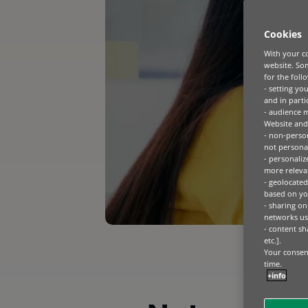
Cookies
With your co
website. Som
for the foll
- setting yo
and in parti
- audience 
Website and 
- non-person
not personal
- personaliz
more relevan
- geolocated
based on you
- sharing on
networks us
- content sh
etc.].
Your consent
time.
+info