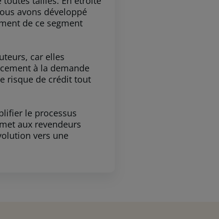
outes tailles. En étroite
 nous avons développé
nement de ce segment
teurs, car elles
cacement à la demande
 risque de crédit tout
plifier le processus
rmet aux revendeurs
évolution vers une