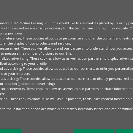
nsent, BNP Paribas Leasing Solutions would like to use cookies placed by us or by par
e of these cookies are strictly necessary for the proper functioning of this website. 
owing purposes:
ur preferences: These cookies allow us to personalize and offer the content and feature
cular the display of our products and services;
measurement: These cookies allow us and our partners, to understand how you access
to measure the number of visitors to our Site;
alized advertising: These cookies allow us as well as our partners, to display adverti
ized according to your profile;
ed advertising: These cookies allow us as well as our partners, to offer you personalize
t to your interests;
 advertising: These cookies allow us as well as our partners, to display personalized a
r location (geolocated advertising);
 social networks: These cookies allow us as well as our partners, to share information 
ed;
aring: These cookies allow us as well as our partners, to visualize content hosted on an
 to the installation of cookies which is not strictly necessary is free and can be withd