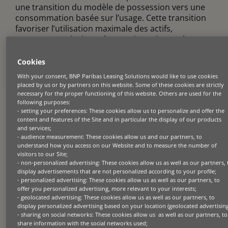
une transition du modèle de possession vers une
consommation basée sur l’usage. Cette transition
favoriser l’utilisation maximale des actifs,
promouvant ainsi une économie toujours plus
circulaire.
Cookies
Nous nous adressons aux entreprises de toutes
With your consent, BNP Paribas Leasing Solutions would like to use cookies
tailles qui veulent être plus efficaces et se
placed by us or by partners on this website. Some of these cookies are strictly
démarquer de la concurrence. Forts de plus de 70
necessary for the proper functioning of this website. Others are used for the
années d’existence, nous avons développé une
following purposes:
expertise dans différents secteurs clés tels que
- setting your preferences: These cookies allow us to personalize and offer the
content and features of the Site and in particular the display of our products
l’agriculture, la construction, les transports, la
and services;
technologie, la santé et l’immobilier.
- audience measurement: These cookies allow us and our partners, to
understand how you access on our Website and to measure the number of
Nous proposons nos solutions de financement soit
visitors to our Site;
aux clients en direct, soit par le biais de
- non-personalized advertising: These cookies allow us as well as our partners, 
display advertisements that are not personalized according to your profile;
partenariats avec des constructeurs et revendeurs,
- personalized advertising: These cookies allow us as well as our partners, to
ou alors par recommandations de notre société
offer you personalized advertising, more relevant to your interests;
mère, BNP Paribas, la première banque
- geolocated advertising: These cookies allow us as well as our partners, to
européènne, présente dans 65 pays et
display personalized advertising based on your location (geolocated advertising
rassemblant près de 190 000 collaborateurs. Pour
- sharing on social networks: These cookies allow us as well as our partners, to
share information with the social networks used;
contribuer à l’avènement d’une économie neutre