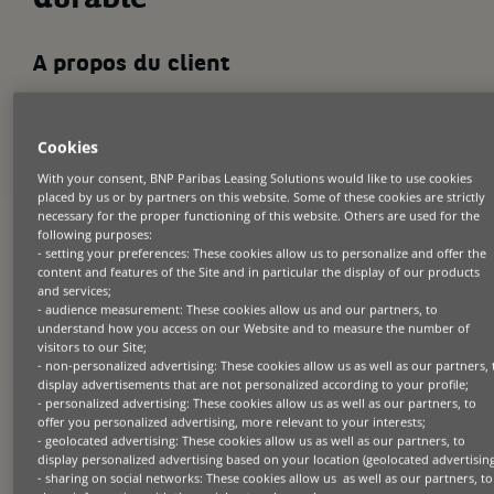
durable
A propos du client
Creusée à huit mètres de profondeur dans la roche calcaire sous les
plaines des Pouilles, Polvanera est une exploitation viticole unique en
son genre. La passion de Filippo Cassano (fondateur de Polvanera)
Cookies
pour son métier s’épanouit au cœur d’un cadre caractérisé par ses
vignobles anciens, ses murets de pierres sèches et ses fûts de chêne.
With your consent, BNP Paribas Leasing Solutions would like to use cookies
Mais le viticulteur ne se contente pas de suivre la tradition. Il aspire à
placed by us or by partners on this website. Some of these cookies are strictly
être un pionnier à la fois en matière de vinification et en matière de
développement durable.
necessary for the proper functioning of this website. Others are used for the
following purposes:
- setting your preferences: These cookies allow us to personalize and offer the
content and features of the Site and in particular the display of our products
and services;
- audience measurement: These cookies allow us and our partners, to
Le défi
understand how you access on our Website and to measure the number of
visitors to our Site;
Polvanera a lancé un projet ambitieux axé sur la transition vers une
- non-personalized advertising: These cookies allow us as well as our partners, 
technologie plus durable. L’objectif : moderniser la cave, améliorer
display advertisements that are not personalized according to your profile;
l’empreinte environnementale et faire connaître le vin régional
- personalized advertising: These cookies allow us as well as our partners, to
Primitivo et d’autres cépages autochtones. En passant à une
offer you personalized advertising, more relevant to your interests;
technologie plus durable, l’équipe de Polvanera souhaitait faire
- geolocated advertising: These cookies allow us as well as our partners, to
fructifier son activité tout en promouvant les vins des Pouilles.
display personalized advertising based on your location (geolocated advertising
Combiner la tradition et les avancées technologiques promettait des
résultats optimaux tant pour l’entreprise que ses clients.
- sharing on social networks: These cookies allow us as well as our partners, to