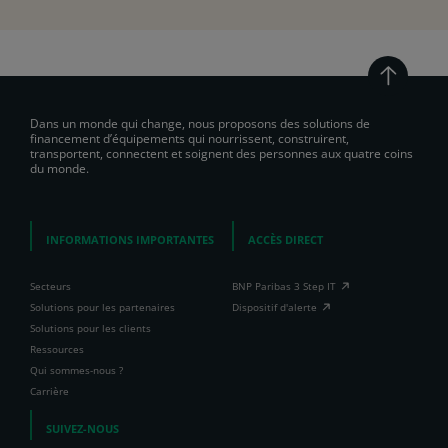
Dans un monde qui change, nous proposons des solutions de
financement d’équipements qui nourrissent, construirent,
transportent, connectent et soignent des personnes aux quatre coins
du monde.
INFORMATIONS IMPORTANTES
ACCÈS DIRECT
Secteurs
BNP Paribas 3 Step IT
Solutions pour les partenaires
Dispositif d'alerte
Solutions pour les clients
Ressources
Qui sommes-nous ?
Carrière
SUIVEZ-NOUS