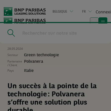
Go
to
Connex
BELGIQUE
FR
main
content
Home
|
Ressources
|
Un succès à la pointe de la technologie :
Polvanera s’offre une solution plus durable
28.05.2024
Secteur
Green technologie
Partenaire
Polvanera
/ Client
Pays
Italie
Un succès à la pointe de la
technologie : Polvanera
s’offre une solution plus