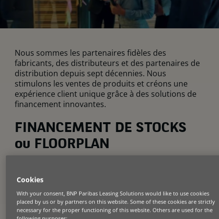
Nous sommes les partenaires fidèles des
fabricants, des distributeurs et des partenaires de
distribution depuis sept décennies. Nous
stimulons les ventes de produits et créons une
expérience client unique grâce à des solutions de
financement innovantes.
FINANCEMENT DE STOCKS
ou FLOORPLAN
Le floor plan ou financement des stocks, est une
solution de financement court terme permettant à
Cookies
nos partenaires constructeurs et à leurs réseaux
With your consent, BNP Paribas Leasing Solutions would like to use cookies
de distribution de maintenir des stocks suffisants
placed by us or by partners on this website. Some of these cookies are strictly
pour répondre à la demande des clients.
necessary for the proper functioning of this website. Others are used for the
following purposes: