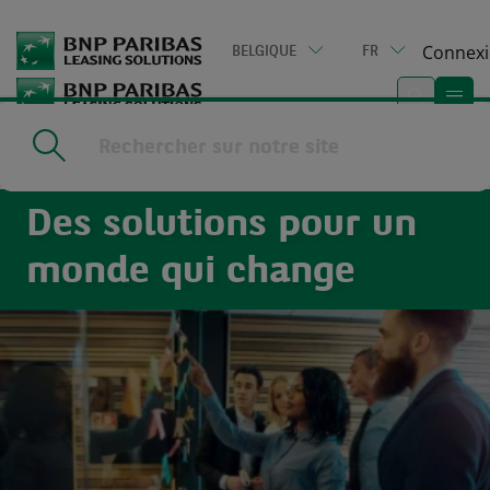
Go
to
Connex
BELGIQUE
FR
main
content
Home
|
Produits partenaires
Des solutions pour un
monde qui change