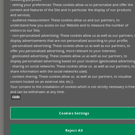
Chez BNP Paribas Leasing Solutions, nous sommes
- setting your preferences: These cookies allow us to personalize and offer the
des spécialistes du floor plan et nous collaborons
content and features of the Site and in particular the display of our products
avec des partenaires constructeurs dans des
and services;
secteurs tels que l’agriculture, la construction, la
- audience measurement: These cookies allow us and our partners, to
understand how you access on our Website and to measure the number of
manutention et l’informatique,… qui nous font
visitors to our Site;
confiance pour faciliter la gestion financière de leur
- non-personalized advertising: These cookies allow us as well as our partners, 
poste « clients » et assurer le risque de non-
display advertisements that are not personalized according to your profile;
paiement, la gestion et le recrouvrement de leur
- personalized advertising: These cookies allow us as well as our partners, to
factures.
offer you personalized advertising, more relevant to your interests;
- geolocated advertising: These cookies allow us as well as our partners, to
display personalized advertising based on your location (geolocated advertising
EN SAVOIR PLUS bientôt
- sharing on social networks: These cookies allow us as well as our partners, to
share information with the social networks used;
- content sharing: These cookies allow us as well as our partners, to visualize
CESSION DE CRÉANCES ET
content hosted on an external site; etc.].
Your consent to the installation of cookies which is not strictly necessary is free
DE CONTRATS
and can be withdrawn at any time.
+info
Nous proposons également de la cession de
créances et de contrats pour certains types
Cookies Settings
d’équipements. Ces solutions vous permettent
d’optimiser vos flux de trésorerie, d’améliorer vos
liquidités et de nous transférer le risque de crédit,
Reject All