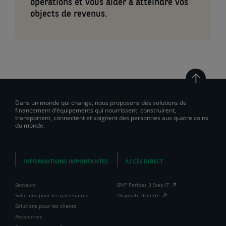
opérations et vous aider à atteindre vos
objects de revenus.
Dans un monde qui change, nous proposons des solutions de
financement d’équipements qui nourrissent, construirent,
transportent, connectent et soignent des personnes aux quatre coins
du monde.
INFORMATIONS IMPORTANTES
ACCÈS DIRECT
Secteurs
BNP Paribas 3 Step IT
Solutions pour les partenaires
Dispositif d'alerte
Solutions pour les clients
Ressources