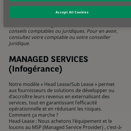
tout en conservant le plein contrôle de votre
expérience client. Une reconnaissance immédiate
Accept All Cookies
des revenus est possible dans certains cas.
BNP Paribas Leasing Solutions n’offre pas de
conseils comptables ou juridiques. Pour en avoir,
consultez votre comptable ou votre conseiller
juridique.
MANAGED SERVICES
(Infogérance)
Notre modèle « Head Lease/Sub Lease » permet
aux fournisseurs de solutions de développer ou
d’accroître leurs revenus en externalisant des
services, tout en garantissant l’efficacité
opérationnelle et en réduisant les risques.
Comment ça marche ?
Head-Lease : Nous achetons l’équipement et le
louons au MSP (Managed Service Provider) , c’est-à-