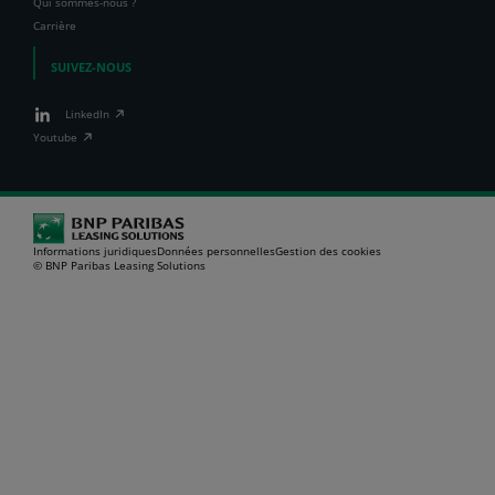
Qui sommes-nous ?
Carrière
SUIVEZ-NOUS
LinkedIn
Youtube
Informations juridiques
Données personnelles
Gestion des cookies
© BNP Paribas Leasing Solutions